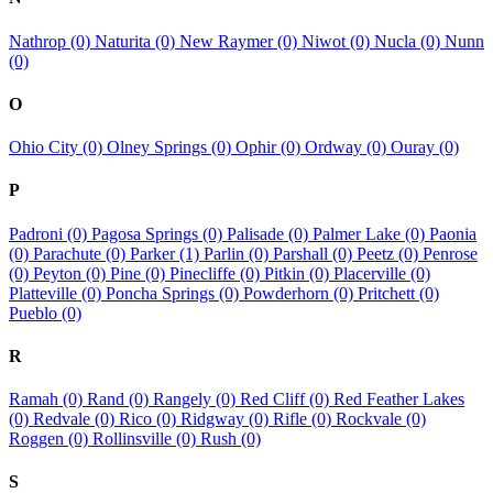
Nathrop (0)
Naturita (0)
New Raymer (0)
Niwot (0)
Nucla (0)
Nunn
(0)
O
Ohio City (0)
Olney Springs (0)
Ophir (0)
Ordway (0)
Ouray (0)
P
Padroni (0)
Pagosa Springs (0)
Palisade (0)
Palmer Lake (0)
Paonia
(0)
Parachute (0)
Parker (1)
Parlin (0)
Parshall (0)
Peetz (0)
Penrose
(0)
Peyton (0)
Pine (0)
Pinecliffe (0)
Pitkin (0)
Placerville (0)
Platteville (0)
Poncha Springs (0)
Powderhorn (0)
Pritchett (0)
Pueblo (0)
R
Ramah (0)
Rand (0)
Rangely (0)
Red Cliff (0)
Red Feather Lakes
(0)
Redvale (0)
Rico (0)
Ridgway (0)
Rifle (0)
Rockvale (0)
Roggen (0)
Rollinsville (0)
Rush (0)
S