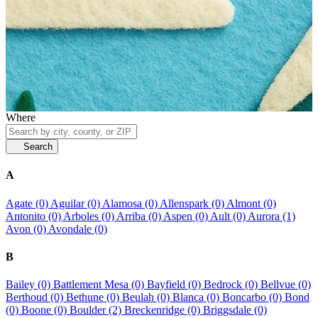
Where
Search
A
Agate (0)
Aguilar (0)
Alamosa (0)
Allenspark (0)
Almont (0)
Antonito (0)
Arboles (0)
Arriba (0)
Aspen (0)
Ault (0)
Aurora (1)
Avon (0)
Avondale (0)
B
Bailey (0)
Battlement Mesa (0)
Bayfield (0)
Bedrock (0)
Bellvue (0)
Berthoud (0)
Bethune (0)
Beulah (0)
Blanca (0)
Boncarbo (0)
Bond
(0)
Boone (0)
Boulder (2)
Breckenridge (0)
Briggsdale (0)