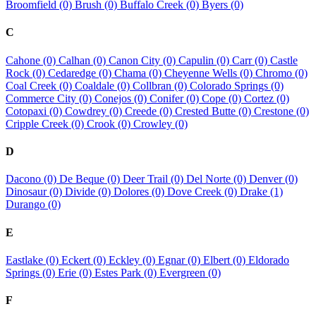
Broomfield (0)
Brush (0)
Buffalo Creek (0)
Byers (0)
C
Cahone (0)
Calhan (0)
Canon City (0)
Capulin (0)
Carr (0)
Castle
Rock (0)
Cedaredge (0)
Chama (0)
Cheyenne Wells (0)
Chromo (0)
Coal Creek (0)
Coaldale (0)
Collbran (0)
Colorado Springs (0)
Commerce City (0)
Conejos (0)
Conifer (0)
Cope (0)
Cortez (0)
Cotopaxi (0)
Cowdrey (0)
Creede (0)
Crested Butte (0)
Crestone (0)
Cripple Creek (0)
Crook (0)
Crowley (0)
D
Dacono (0)
De Beque (0)
Deer Trail (0)
Del Norte (0)
Denver (0)
Dinosaur (0)
Divide (0)
Dolores (0)
Dove Creek (0)
Drake (1)
Durango (0)
E
Eastlake (0)
Eckert (0)
Eckley (0)
Egnar (0)
Elbert (0)
Eldorado
Springs (0)
Erie (0)
Estes Park (0)
Evergreen (0)
F