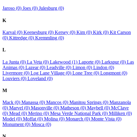
Jaroso (0)
Joes (0)
Julesburg (0)
K
Karval (0)
Keenesburg (0)
Kersey (0)
Kim (0)
Kirk (0)
Kit Carson
(0)
Kittredge (0)
Kremmling (0)
L
La Junta (0)
La Veta (0)
Lakewood (1)
Laporte (0)
Larkspur (0)
Las
Animas (0)
Lazear (0)
Leadville (0)
Limon (0)
Lindon (0)
Livermore (0)
Log Lane Village (0)
Lone Tree (0)
Longmont (0)
Louviers (0)
Loveland (0)
M
Mack (0)
Manassa (0)
Mancos (0)
Manitou Springs (0)
Manzanola
(0)
Marvel (0)
Masonville (0)
Matheson (0)
Maybell (0)
McClave
(0)
Mead (0)
Merino (0)
Mesa Verde National Park (0)
Milliken (0)
Model (0)
Moffat (0)
Molina (0)
Monarch (0)
Monte Vista (0)
Monument (0)
Mosca (0)
N