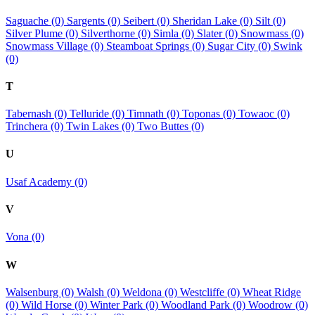
Saguache (0)
Sargents (0)
Seibert (0)
Sheridan Lake (0)
Silt (0)
Silver Plume (0)
Silverthorne (0)
Simla (0)
Slater (0)
Snowmass (0)
Snowmass Village (0)
Steamboat Springs (0)
Sugar City (0)
Swink
(0)
T
Tabernash (0)
Telluride (0)
Timnath (0)
Toponas (0)
Towaoc (0)
Trinchera (0)
Twin Lakes (0)
Two Buttes (0)
U
Usaf Academy (0)
V
Vona (0)
W
Walsenburg (0)
Walsh (0)
Weldona (0)
Westcliffe (0)
Wheat Ridge
(0)
Wild Horse (0)
Winter Park (0)
Woodland Park (0)
Woodrow (0)