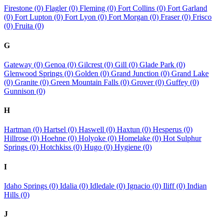
Firestone (0)
Flagler (0)
Fleming (0)
Fort Collins (0)
Fort Garland
(0)
Fort Lupton (0)
Fort Lyon (0)
Fort Morgan (0)
Fraser (0)
Frisco
(0)
Fruita (0)
G
Gateway (0)
Genoa (0)
Gilcrest (0)
Gill (0)
Glade Park (0)
Glenwood Springs (0)
Golden (0)
Grand Junction (0)
Grand Lake
(0)
Granite (0)
Green Mountain Falls (0)
Grover (0)
Guffey (0)
Gunnison (0)
H
Hartman (0)
Hartsel (0)
Haswell (0)
Haxtun (0)
Hesperus (0)
Hillrose (0)
Hoehne (0)
Holyoke (0)
Homelake (0)
Hot Sulphur
Springs (0)
Hotchkiss (0)
Hugo (0)
Hygiene (0)
I
Idaho Springs (0)
Idalia (0)
Idledale (0)
Ignacio (0)
Iliff (0)
Indian
Hills (0)
J