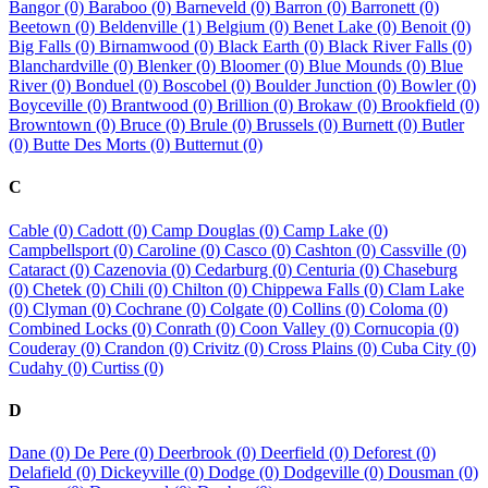
Bangor (0)
Baraboo (0)
Barneveld (0)
Barron (0)
Barronett (0)
Beetown (0)
Beldenville (1)
Belgium (0)
Benet Lake (0)
Benoit (0)
Big Falls (0)
Birnamwood (0)
Black Earth (0)
Black River Falls (0)
Blanchardville (0)
Blenker (0)
Bloomer (0)
Blue Mounds (0)
Blue
River (0)
Bonduel (0)
Boscobel (0)
Boulder Junction (0)
Bowler (0)
Boyceville (0)
Brantwood (0)
Brillion (0)
Brokaw (0)
Brookfield (0)
Browntown (0)
Bruce (0)
Brule (0)
Brussels (0)
Burnett (0)
Butler
(0)
Butte Des Morts (0)
Butternut (0)
C
Cable (0)
Cadott (0)
Camp Douglas (0)
Camp Lake (0)
Campbellsport (0)
Caroline (0)
Casco (0)
Cashton (0)
Cassville (0)
Cataract (0)
Cazenovia (0)
Cedarburg (0)
Centuria (0)
Chaseburg
(0)
Chetek (0)
Chili (0)
Chilton (0)
Chippewa Falls (0)
Clam Lake
(0)
Clyman (0)
Cochrane (0)
Colgate (0)
Collins (0)
Coloma (0)
Combined Locks (0)
Conrath (0)
Coon Valley (0)
Cornucopia (0)
Couderay (0)
Crandon (0)
Crivitz (0)
Cross Plains (0)
Cuba City (0)
Cudahy (0)
Curtiss (0)
D
Dane (0)
De Pere (0)
Deerbrook (0)
Deerfield (0)
Deforest (0)
Delafield (0)
Dickeyville (0)
Dodge (0)
Dodgeville (0)
Dousman (0)