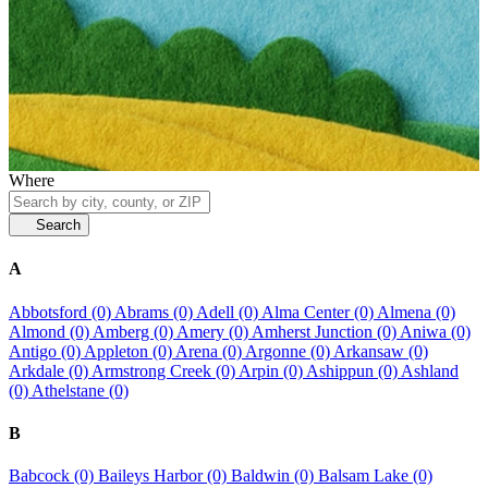
Where
Search
A
Abbotsford (0)
Abrams (0)
Adell (0)
Alma Center (0)
Almena (0)
Almond (0)
Amberg (0)
Amery (0)
Amherst Junction (0)
Aniwa (0)
Antigo (0)
Appleton (0)
Arena (0)
Argonne (0)
Arkansaw (0)
Arkdale (0)
Armstrong Creek (0)
Arpin (0)
Ashippun (0)
Ashland
(0)
Athelstane (0)
B
Babcock (0)
Baileys Harbor (0)
Baldwin (0)
Balsam Lake (0)