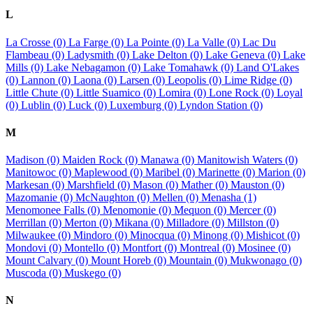
L
La Crosse (0)
La Farge (0)
La Pointe (0)
La Valle (0)
Lac Du
Flambeau (0)
Ladysmith (0)
Lake Delton (0)
Lake Geneva (0)
Lake
Mills (0)
Lake Nebagamon (0)
Lake Tomahawk (0)
Land O'Lakes
(0)
Lannon (0)
Laona (0)
Larsen (0)
Leopolis (0)
Lime Ridge (0)
Little Chute (0)
Little Suamico (0)
Lomira (0)
Lone Rock (0)
Loyal
(0)
Lublin (0)
Luck (0)
Luxemburg (0)
Lyndon Station (0)
M
Madison (0)
Maiden Rock (0)
Manawa (0)
Manitowish Waters (0)
Manitowoc (0)
Maplewood (0)
Maribel (0)
Marinette (0)
Marion (0)
Markesan (0)
Marshfield (0)
Mason (0)
Mather (0)
Mauston (0)
Mazomanie (0)
McNaughton (0)
Mellen (0)
Menasha (1)
Menomonee Falls (0)
Menomonie (0)
Mequon (0)
Mercer (0)
Merrillan (0)
Merton (0)
Mikana (0)
Milladore (0)
Millston (0)
Milwaukee (0)
Mindoro (0)
Minocqua (0)
Minong (0)
Mishicot (0)
Mondovi (0)
Montello (0)
Montfort (0)
Montreal (0)
Mosinee (0)
Mount Calvary (0)
Mount Horeb (0)
Mountain (0)
Mukwonago (0)
Muscoda (0)
Muskego (0)
N