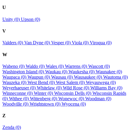
U
Unity (0)
Upson (0)
V
Valders (0)
Van Dyne (0)
Vesper (0)
Viola (0)
Viroqua (0)
W
Wabeno (0)
Waldo (0)
Wales (0)
Warrens (0)
Wascott (0)
Washington Island (0)
Waukau (0)
Waukesha (0)
Waunakee (0)
Waupaca (0)
Waupun (0)
Wausau (0)
Wausaukee (0)
Wautoma (0)
Wauzeka (0)
West Bend (0)
West Salem (0)
Weyauwega (0)
Weyerhaeuser (0)
Whitelaw (0)
Wild Rose (0)
Williams Bay (0)
Winneconne (0)
Winter (0)
Wisconsin Dells (0)
Wisconsin Rapids
(0)
Withee (0)
Wittenberg (0)
Wonewoc (0)
Woodman (0)
Woodville (0)
Wrightstown (0)
Wyocena (0)
Z
Zenda (0)