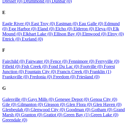
Dresser (0)
Drummond (0)
Dunbar (0)
E
Eagle River (0)
East Troy (0)
Eastman (0)
Eau Galle (0)
Edmund
(0)
Egg Harbor (0)
Eland (0)
Elcho (0)
Elderon (0)
Eleva (0)
Elk
Mound (0)
Elkhart Lake (0)
Ellison Bay (0)
Elmwood (0)
Elroy (0)
Ettrick (0)
Exeland (0)
F
Fairchild (0)
Fairwater (0)
Fence (0)
Fennimore (0)
Ferryville (0)
Fifield (0)
Fish Creek (0)
Fond Du Lac (0)
Footville (0)
Forest
Junction (0)
Fountain City (0)
Francis Creek (0)
Franklin (1)
Franksville (0)
Fredonia (0)
Freedom (0)
Friesland (0)
G
Galesville (0)
Gays Mills (0)
Genesee Depot (0)
Genoa City (0)
Gile (0)
Gilmanton (0)
Gleason (0)
Glen Flora (0)
Glen Haven (0)
Glenbeulah (0)
Glenwood City (0)
Goodman (0)
Gotham (0)
Grand
Marsh (0)
Granton (0)
Gratiot (0)
Green Bay (1)
Green Lake (0)
Greendale (0)