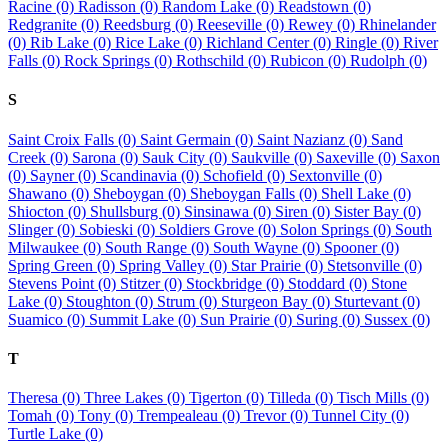
Racine (0)
Radisson (0)
Random Lake (0)
Readstown (0)
Redgranite (0)
Reedsburg (0)
Reeseville (0)
Rewey (0)
Rhinelander
(0)
Rib Lake (0)
Rice Lake (0)
Richland Center (0)
Ringle (0)
River
Falls (0)
Rock Springs (0)
Rothschild (0)
Rubicon (0)
Rudolph (0)
S
Saint Croix Falls (0)
Saint Germain (0)
Saint Nazianz (0)
Sand
Creek (0)
Sarona (0)
Sauk City (0)
Saukville (0)
Saxeville (0)
Saxon
(0)
Sayner (0)
Scandinavia (0)
Schofield (0)
Sextonville (0)
Shawano (0)
Sheboygan (0)
Sheboygan Falls (0)
Shell Lake (0)
Shiocton (0)
Shullsburg (0)
Sinsinawa (0)
Siren (0)
Sister Bay (0)
Slinger (0)
Sobieski (0)
Soldiers Grove (0)
Solon Springs (0)
South
Milwaukee (0)
South Range (0)
South Wayne (0)
Spooner (0)
Spring Green (0)
Spring Valley (0)
Star Prairie (0)
Stetsonville (0)
Stevens Point (0)
Stitzer (0)
Stockbridge (0)
Stoddard (0)
Stone
Lake (0)
Stoughton (0)
Strum (0)
Sturgeon Bay (0)
Sturtevant (0)
Suamico (0)
Summit Lake (0)
Sun Prairie (0)
Suring (0)
Sussex (0)
T
Theresa (0)
Three Lakes (0)
Tigerton (0)
Tilleda (0)
Tisch Mills (0)
Tomah (0)
Tony (0)
Trempealeau (0)
Trevor (0)
Tunnel City (0)
Turtle Lake (0)