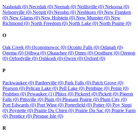
Nashotah (0)
Necedah (0)
Neenah (0)
Neillsville (0)
Nekoosa (0)
Nelsonville (0)
Neopit (0)
Neosho (0)
Neshkoro (0)
New Franken
(0)
New Glarus (0)
New Holstein (0)
New Munster (0)
New
Richmond (0)
North Freedom (0)
North Lake (0)
North Prairie (0)
O
Oak Creek (0)
Oconomowoc (0)
Oconto Falls (0)
Odanah (0)
Ogema (0)
Ojibwa (0)
Okauchee (0)
Omro (0)
Oostburg (0)
Oregon
(0)
Orfordville (0)
Oshkosh (0)
Owen (0)
Oxford (0)
P
Packwaukee (0)
Pardeeville (0)
Park Falls (0)
Patch Grove (0)
Pearson (0)
Pelican Lake (0)
Pell Lake (0)
Pembine (0)
Pepin (0)
Peshtigo (0)
Pewaukee (1)
Phlox (0)
Pickerel (0)
Pickett (0)
Pigeon
Falls (0)
Pittsville (0)
Plain (0)
Pleasant Prairie (0)
Plum City (0)
Port Edwards (0)
Port Wing (0)
Porterfield (0)
Potter (0)
Poy Sippi
(0)
Poynette (0)
Prairie Du Chien (0)
Prairie Du Sac (0)
Prairie Farm
(0)
Prentice (0)
Presque Isle (0)
R