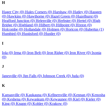
H
Hager City (0)
Hales Corners (0)
Harshaw (0)
Hatley (0)
Haugen
(0)
Hawkins (0)
Hawthorne (0)
Hazel Green (0)
Hazelhurst (0)
Heafford Junction (0)
Helenville (0)
Herbster (0)
Hertel (0)
High
Bridge (0)
Highland (0)
Hilbert (0)
Hillpoint (0)
Hixton (0)
Holcombe (0)
Hollandale (0)
Holmen (0)
Horicon (0)
Hubertus (1)
Humbird (0)
Hustisford (0)
Hustler (0)
I
Iola (0)
Irma (0)
Iron Belt (0)
Iron Ridge (0)
Iron River (0)
Ixonia
(0)
J
Janesville (0)
Jim Falls (0)
Johnson Creek (0)
Juda (0)
K
Kansasville (0)
Kaukauna (0)
Kellnersville (0)
Kennan (0)
Kenosha
(0)
Keshena (0)
Kewaskum (0)
Kewaunee (0)
Kiel (0)
Kieler (0)
King (0)
Knapp (0)
Kohler (0)
Krakow (0)