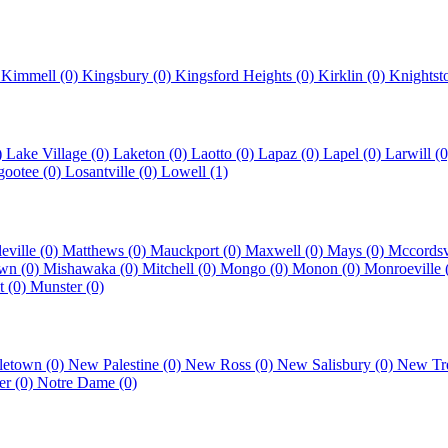
)
Kimmell (0)
Kingsbury (0)
Kingsford Heights (0)
Kirklin (0)
Knightst
)
Lake Village (0)
Laketon (0)
Laotto (0)
Lapaz (0)
Lapel (0)
Larwill (
ootee (0)
Losantville (0)
Lowell (1)
eville (0)
Matthews (0)
Mauckport (0)
Maxwell (0)
Mays (0)
Mccordsv
own (0)
Mishawaka (0)
Mitchell (0)
Mongo (0)
Monon (0)
Monroeville 
 (0)
Munster (0)
etown (0)
New Palestine (0)
New Ross (0)
New Salisbury (0)
New Tr
er (0)
Notre Dame (0)