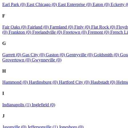
Earl Park (0)
East Chicago (0)
East Enterprise (0)
Eaton (0)
Eckerty 
F
Fair Oaks (0)
Fairland (0)
Farmland (0)
Finly (0)
Flat Rock (0)
Floyd
(0)
Frankton (0)
Freelandville (0)
Freetown (0)
Fremont (0)
French Li
G
Garrett (0)
Gas City (0)
Gaston (0)
Gentryville (0)
Goldsmith (0)
Gosp
Grovertown (0)
Gwynneville (0)
H
Hammond (0)
Hardinsburg (0)
Hartford City (0)
Haubstadt (0)
Helms
I
Indianapolis (1)
Inglefield (0)
J
Jasonville (0)
Jeffersonville (1)
Jonesboro (0)