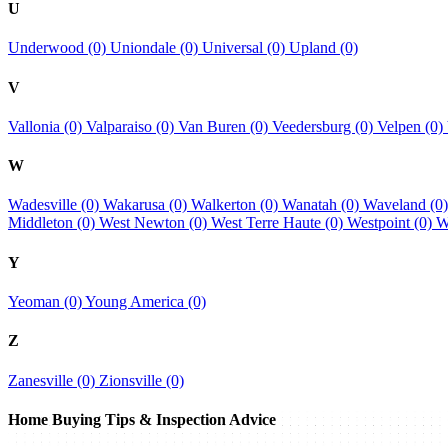
U
Underwood (0)
Uniondale (0)
Universal (0)
Upland (0)
V
Vallonia (0)
Valparaiso (0)
Van Buren (0)
Veedersburg (0)
Velpen (0)
W
Wadesville (0)
Wakarusa (0)
Walkerton (0)
Wanatah (0)
Waveland (0
Middleton (0)
West Newton (0)
West Terre Haute (0)
Westpoint (0)
W
Y
Yeoman (0)
Young America (0)
Z
Zanesville (0)
Zionsville (0)
Home Buying Tips & Inspection Advice