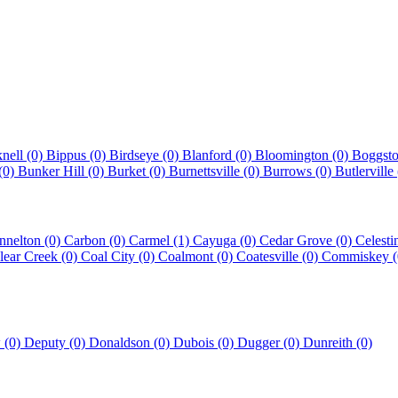
nell (0)
Bippus (0)
Birdseye (0)
Blanford (0)
Bloomington (0)
Boggst
(0)
Bunker Hill (0)
Burket (0)
Burnettsville (0)
Burrows (0)
Butlerville 
nnelton (0)
Carbon (0)
Carmel (1)
Cayuga (0)
Cedar Grove (0)
Celesti
lear Creek (0)
Coal City (0)
Coalmont (0)
Coatesville (0)
Commiskey 
 (0)
Deputy (0)
Donaldson (0)
Dubois (0)
Dugger (0)
Dunreith (0)