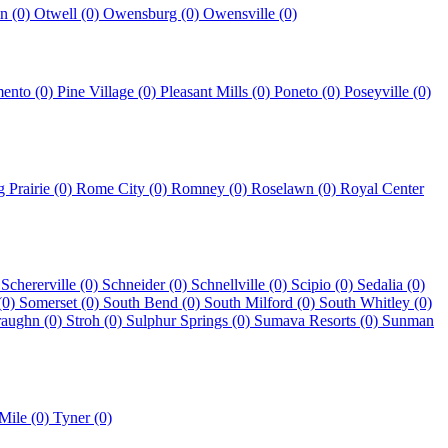
in (0)
Otwell (0)
Owensburg (0)
Owensville (0)
mento (0)
Pine Village (0)
Pleasant Mills (0)
Poneto (0)
Poseyville (0)
g Prairie (0)
Rome City (0)
Romney (0)
Roselawn (0)
Royal Center
)
Schererville (0)
Schneider (0)
Schnellville (0)
Scipio (0)
Sedalia (0)
(0)
Somerset (0)
South Bend (0)
South Milford (0)
South Whitley (0)
raughn (0)
Stroh (0)
Sulphur Springs (0)
Sumava Resorts (0)
Sunman
Mile (0)
Tyner (0)