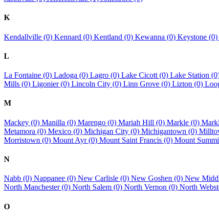
K
Kendallville (0)
Kennard (0)
Kentland (0)
Kewanna (0)
Keystone (0
L
La Fontaine (0)
Ladoga (0)
Lagro (0)
Lake Cicott (0)
Lake Station (0
Mills (0)
Ligonier (0)
Lincoln City (0)
Linn Grove (0)
Lizton (0)
Loog
M
Mackey (0)
Manilla (0)
Marengo (0)
Mariah Hill (0)
Markle (0)
Markl
Metamora (0)
Mexico (0)
Michigan City (0)
Michigantown (0)
Millt
Morristown (0)
Mount Ayr (0)
Mount Saint Francis (0)
Mount Summit
N
Nabb (0)
Nappanee (0)
New Carlisle (0)
New Goshen (0)
New Middl
North Manchester (0)
North Salem (0)
North Vernon (0)
North Webst
O