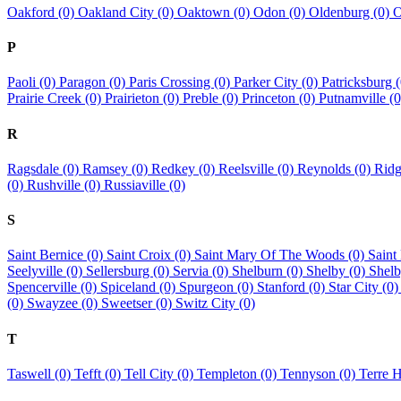
Oakford (0)
Oakland City (0)
Oaktown (0)
Odon (0)
Oldenburg (0)
O
P
Paoli (0)
Paragon (0)
Paris Crossing (0)
Parker City (0)
Patricksburg 
Prairie Creek (0)
Prairieton (0)
Preble (0)
Princeton (0)
Putnamville (0
R
Ragsdale (0)
Ramsey (0)
Redkey (0)
Reelsville (0)
Reynolds (0)
Ridg
(0)
Rushville (0)
Russiaville (0)
S
Saint Bernice (0)
Saint Croix (0)
Saint Mary Of The Woods (0)
Saint
Seelyville (0)
Sellersburg (0)
Servia (0)
Shelburn (0)
Shelby (0)
Shelb
Spencerville (0)
Spiceland (0)
Spurgeon (0)
Stanford (0)
Star City (0
(0)
Swayzee (0)
Sweetser (0)
Switz City (0)
T
Taswell (0)
Tefft (0)
Tell City (0)
Templeton (0)
Tennyson (0)
Terre 