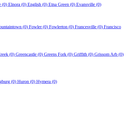
le (0)
Elnora (0)
English (0)
Etna Green (0)
Evansville (0)
ountaintown (0)
Fowler (0)
Fowlerton (0)
Francesville (0)
Francisco
reek (0)
Greencastle (0)
Greens Fork (0)
Griffith (0)
Grissom Arb (0)
gburg (0)
Huron (0)
Hymera (0)