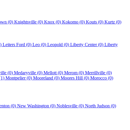
own (0)
Knightsville (0)
Knox (0)
Kokomo (0)
Kouts (0)
Kurtz (0)
0)
Leiters Ford (0)
Leo (0)
Leopold (0)
Liberty Center (0)
Liberty
ille (0)
Medaryville (0)
Mellott (0)
Merom (0)
Merrillville (0)
(1)
Montpelier (0)
Mooreland (0)
Moores Hill (0)
Morocco (0)
enton (0)
New Washington (0)
Noblesville (0)
North Judson (0)