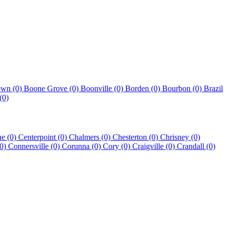
own (0)
Boone Grove (0)
Boonville (0)
Borden (0)
Bourbon (0)
Brazil
(0)
ne (0)
Centerpoint (0)
Chalmers (0)
Chesterton (0)
Chrisney (0)
(0)
Connersville (0)
Corunna (0)
Cory (0)
Craigville (0)
Crandall (0)