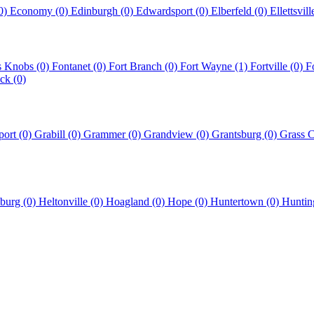
(0)
Economy (0)
Edinburgh (0)
Edwardsport (0)
Elberfeld (0)
Ellettsvil
s Knobs (0)
Fontanet (0)
Fort Branch (0)
Fort Wayne (1)
Fortville (0)
F
ck (0)
ort (0)
Grabill (0)
Grammer (0)
Grandview (0)
Grantsburg (0)
Grass C
burg (0)
Heltonville (0)
Hoagland (0)
Hope (0)
Huntertown (0)
Huntin