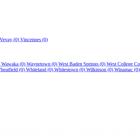
Vevay (0)
Vincennes (0)
)
Wawaka (0)
Waynetown (0)
West Baden Springs (0)
West College Co
heatfield (0)
Whiteland (0)
Whitestown (0)
Wilkinson (0)
Winamac (0