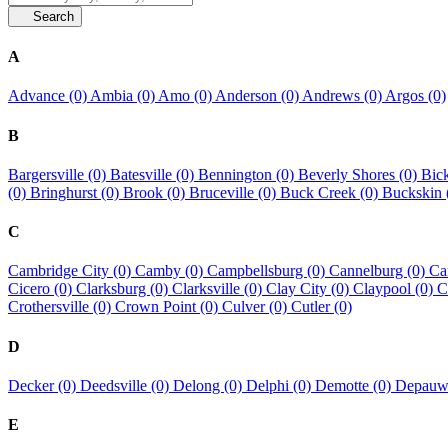
Search
A
Advance (0)
Ambia (0)
Amo (0)
Anderson (0)
Andrews (0)
Argos (0)
B
Bargersville (0)
Batesville (0)
Bennington (0)
Beverly Shores (0)
Bick
(0)
Bringhurst (0)
Brook (0)
Bruceville (0)
Buck Creek (0)
Buckskin 
C
Cambridge City (0)
Camby (0)
Campbellsburg (0)
Cannelburg (0)
Ca
Cicero (0)
Clarksburg (0)
Clarksville (0)
Clay City (0)
Claypool (0)
C
Crothersville (0)
Crown Point (0)
Culver (0)
Cutler (0)
D
Decker (0)
Deedsville (0)
Delong (0)
Delphi (0)
Demotte (0)
Depauw
E