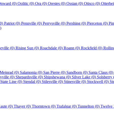
nward (0)
Oolitic (0)
Ora (0)
Orestes (0)
Ossian (0)
Otisco (0)
Otterbe
(0)
Patriot (0)
Pennville (0)
Perrysville (0)
Pershing (0)
Pierceton (0)
Pi
)
eville (0)
Rising Sun (0)
Roachdale (0)
Roann (0)
Rockfield (0)
Rollin
 Meinrad (0)
Salamonia (0)
San Pierre (0)
Sandborn (0)
Santa Claus (0
yville (0)
Shepardsville (0)
Shipshewana (0)
Silver Lake (0)
Solsberry 
)
State Line (0)
Stendal (0)
Stilesville (0)
Stinesville (0)
Stockwell (0)
St
Haute (0)
Thayer (0)
Thorntown (0)
Trafalgar (0)
Tunnelton (0)
Twelve 