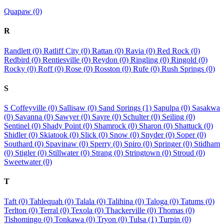
Quapaw (0)
R
Randlett (0)
Ratliff City (0)
Rattan (0)
Ravia (0)
Red Rock (0)
Redbird (0)
Rentiesville (0)
Reydon (0)
Ringling (0)
Ringold (0)
Rocky (0)
Roff (0)
Rose (0)
Rosston (0)
Rufe (0)
Rush Springs (0)
S
S Coffeyville (0)
Sallisaw (0)
Sand Springs (1)
Sapulpa (0)
Sasakwa
(0)
Savanna (0)
Sawyer (0)
Sayre (0)
Schulter (0)
Seiling (0)
Sentinel (0)
Shady Point (0)
Shamrock (0)
Sharon (0)
Shattuck (0)
Shidler (0)
Skiatook (0)
Slick (0)
Snow (0)
Snyder (0)
Soper (0)
Southard (0)
Spavinaw (0)
Sperry (0)
Spiro (0)
Springer (0)
Stidham
(0)
Stigler (0)
Stillwater (0)
Strang (0)
Stringtown (0)
Stroud (0)
Sweetwater (0)
T
Taft (0)
Tahlequah (0)
Talala (0)
Talihina (0)
Taloga (0)
Tatums (0)
Terlton (0)
Terral (0)
Texola (0)
Thackerville (0)
Thomas (0)
Tishomingo (0)
Tonkawa (0)
Tryon (0)
Tulsa (1)
Turpin (0)