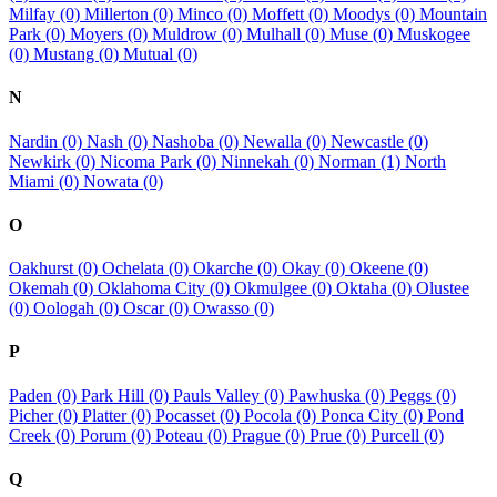
Milfay (0)
Millerton (0)
Minco (0)
Moffett (0)
Moodys (0)
Mountain
Park (0)
Moyers (0)
Muldrow (0)
Mulhall (0)
Muse (0)
Muskogee
(0)
Mustang (0)
Mutual (0)
N
Nardin (0)
Nash (0)
Nashoba (0)
Newalla (0)
Newcastle (0)
Newkirk (0)
Nicoma Park (0)
Ninnekah (0)
Norman (1)
North
Miami (0)
Nowata (0)
O
Oakhurst (0)
Ochelata (0)
Okarche (0)
Okay (0)
Okeene (0)
Okemah (0)
Oklahoma City (0)
Okmulgee (0)
Oktaha (0)
Olustee
(0)
Oologah (0)
Oscar (0)
Owasso (0)
P
Paden (0)
Park Hill (0)
Pauls Valley (0)
Pawhuska (0)
Peggs (0)
Picher (0)
Platter (0)
Pocasset (0)
Pocola (0)
Ponca City (0)
Pond
Creek (0)
Porum (0)
Poteau (0)
Prague (0)
Prue (0)
Purcell (0)
Q