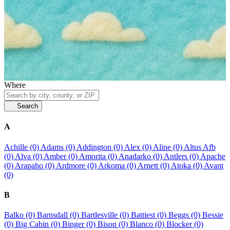
Where
Search
A
Achille (0)
Adams (0)
Addington (0)
Alex (0)
Aline (0)
Altus Afb
(0)
Alva (0)
Amber (0)
Amorita (0)
Anadarko (0)
Antlers (0)
Apache
(0)
Arapaho (0)
Ardmore (0)
Arkoma (0)
Arnett (0)
Atoka (0)
Avant
(0)
B
Balko (0)
Barnsdall (0)
Bartlesville (0)
Battiest (0)
Beggs (0)
Bessie
(0)
Big Cabin (0)
Binger (0)
Bison (0)
Blanco (0)
Blocker (0)