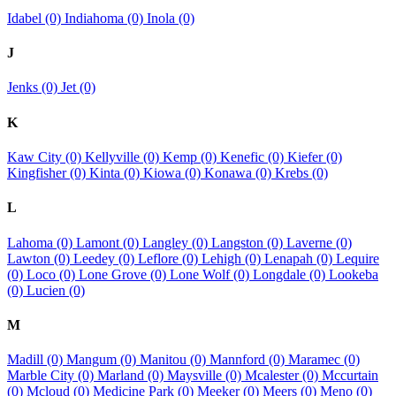
Idabel (0)
Indiahoma (0)
Inola (0)
J
Jenks (0)
Jet (0)
K
Kaw City (0)
Kellyville (0)
Kemp (0)
Kenefic (0)
Kiefer (0)
Kingfisher (0)
Kinta (0)
Kiowa (0)
Konawa (0)
Krebs (0)
L
Lahoma (0)
Lamont (0)
Langley (0)
Langston (0)
Laverne (0)
Lawton (0)
Leedey (0)
Leflore (0)
Lehigh (0)
Lenapah (0)
Lequire
(0)
Loco (0)
Lone Grove (0)
Lone Wolf (0)
Longdale (0)
Lookeba
(0)
Lucien (0)
M
Madill (0)
Mangum (0)
Manitou (0)
Mannford (0)
Maramec (0)
Marble City (0)
Marland (0)
Maysville (0)
Mcalester (0)
Mccurtain
(0)
Mcloud (0)
Medicine Park (0)
Meeker (0)
Meers (0)
Meno (0)