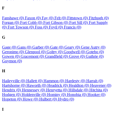
F
Fanshawe (0)
Faxon (0)
Fay (0)
Felt (0)
Fittstown (0)
Fitzhugh (0)
Forgan (0)
Fort Cobb (0)
Fort Gibson (0)
Fort Sill (0)
Fort Supply
(0)
Fort Towson (0)
Foss (0)
Foyil (0)
Francis (0)
G
Gage (0)
Gans (0)
Garber (0)
Gate (0)
Geary (0)
Gene Autry (0)
Geronimo (0)
Glenpool (0)
Goltry (0)
Goodwell (0)
Gotebo (0)
Gowen (0)
Gracemont (0)
Grandfield (0)
Grove (0)
Guthrie (0)
Guymon (0)
H
Haileyville (0)
Hallett (0)
Hammon (0)
Hardesty (0)
Harrah (0)
Hartshorne (0)
Haworth (0)
Headrick (0)
Healdton (0)
Heavener (0)
Hendrix (0)
Hennessey (0)
Henryetta (0)
Hillsdale (0)
Hitchita (0)
Hodgen (0)
Holdenville (0)
Hominy (0)
Honobia (0)
Hooker (0)
Hopeton (0)
Howe (0)
Hulbert (0)
Hydro (0)
I