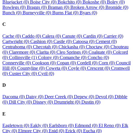
Bluejacket (0)
Boise City (0)
Bokchito (0)
Bokoshe (0)
Boley (0)
Bowlegs (0)
Braggs (0)
Braman (0)
Broken Arrow (0)
Bromide (0)
Bunch (0)
Burneyville (0)
Burns Flat (0)
Byars (0)
C
Cache (0)
Caddo (0)
Calera (0)
Canute (0)
Cardin (0)
Carrier (0)
Cartwright (0)
Cashion (0)
Castle (0)
Catoosa (0)
Cement (0)
Centrahoma (0)
Checotah (0)
Chickasha (0)
Choctaw (0)
Chouteau
(0)
Claremore (0)
Clarita (0)
Cleo Springs (0)
Coalgate (0)
Colcord
(0)
Collinsville (1)
Colony (0)
Comanche (0)
Concho (0)
Connerville (0)
Cookson (0)
Copan (0)
Cordell (0)
Corn (0)
Council
Hill (0)
Countyline (0)
Coweta (0)
Coyle (0)
Crescent (0)
Cromwell
(0)
Custer City (0)
Cyril (0)
D
Dacoma (0)
Daisy (0)
Deer Creek (0)
Depew (0)
Devol (0)
Dibble
(0)
Dill City (0)
Disney (0)
Drumright (0)
Dustin (0)
E
Eagletown (0)
Eakly (0)
Earlsboro (0)
Edmond (0)
El Reno (0)
Elk
City (0)
Elmore City (0)
Enid (0)
Erick (0)
Eucha (0)