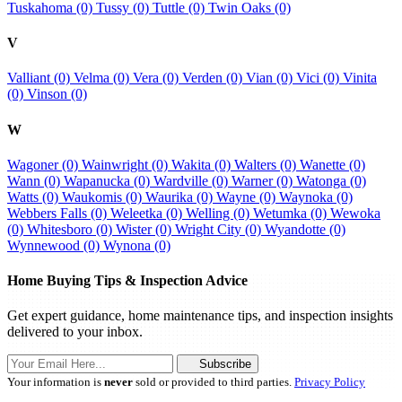
Tuskahoma (0)
Tussy (0)
Tuttle (0)
Twin Oaks (0)
V
Valliant (0)
Velma (0)
Vera (0)
Verden (0)
Vian (0)
Vici (0)
Vinita
(0)
Vinson (0)
W
Wagoner (0)
Wainwright (0)
Wakita (0)
Walters (0)
Wanette (0)
Wann (0)
Wapanucka (0)
Wardville (0)
Warner (0)
Watonga (0)
Watts (0)
Waukomis (0)
Waurika (0)
Wayne (0)
Waynoka (0)
Webbers Falls (0)
Weleetka (0)
Welling (0)
Wetumka (0)
Wewoka
(0)
Whitesboro (0)
Wister (0)
Wright City (0)
Wyandotte (0)
Wynnewood (0)
Wynona (0)
Home Buying Tips & Inspection Advice
Get expert guidance, home maintenance tips, and inspection insights
delivered to your inbox.
Subscribe
Your information is
never
sold or provided to third parties.
Privacy Policy