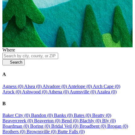
Where
Search
A
Agness (0)
Alsea (0)
Alvadore (0)
Antelope (0)
Arch Cape (0)
Arock (0)
Ashwood (0)
Athena (0)
Aumsville (0)
Azalea (0)
B
Baker City (0)
Bandon (0)
Banks (0)
Bates (0)
Beatty (0)
Beavercreek (0)
Beaverton (0)
Bend (0)
Blachly (0)
Bly (0)
Boardman (0)
Boring (0)
Bridal Veil (0)
Broadbent (0)
Brogan (0)
Brothers (0)
Brownsville (0)
Butte Falls (0)