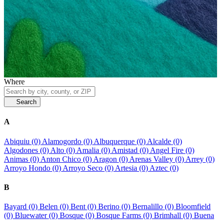
Where
Search
A
Abiquiu (0)
Alamogordo (0)
Albuquerque (0)
Alcalde (0)
Algodones (0)
Alto (0)
Amalia (0)
Amistad (0)
Angel Fire (0)
Animas (0)
Anton Chico (0)
Aragon (0)
Arenas Valley (0)
Arrey (0)
Arroyo Hondo (0)
Arroyo Seco (0)
Artesia (0)
Aztec (0)
B
Bayard (0)
Belen (0)
Bent (0)
Berino (0)
Bernalillo (0)
Bloomfield
(0)
Bluewater (0)
Bosque (0)
Bosque Farms (0)
Brimhall (0)
Buena