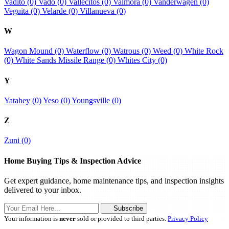
Vadito (0)
Vado (0)
Vallecitos (0)
Valmora (0)
Vanderwagen (0)
Veguita (0)
Velarde (0)
Villanueva (0)
W
Wagon Mound (0)
Waterflow (0)
Watrous (0)
Weed (0)
White Rock
(0)
White Sands Missile Range (0)
Whites City (0)
Y
Yatahey (0)
Yeso (0)
Youngsville (0)
Z
Zuni (0)
Home Buying Tips & Inspection Advice
Get expert guidance, home maintenance tips, and inspection insights
delivered to your inbox.
Subscribe
Your information is
never
sold or provided to third parties.
Privacy Policy