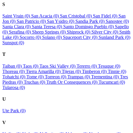
S
Saint Vrain (0)
San Acacia (0)
San Cristobal (0)
San Fidel (0)
San
Jon (0)
San Patricio (0)
San Ysidro (0)
Sandia Park (0)
Sanostee (0)
Santa Clara (0)
Santa Teresa (0)
Santo Domingo Pueblo (0)
Sapello
(0)
Serafina (0)
Sheep Springs (0)
Shiprock (0)
Silver City (0)
Smith
Lake (0)
Socorro (0)
Solano (0)
Spaceport City (0)
Sunland Park (0)
Sunspot (0)
T
Taiban (0)
Taos (0)
Taos Ski Valley (0)
Tererro (0)
Tesuque (0)
Thoreau (0)
Tierra Amarilla (0)
Tijeras (0)
Timberon (0)
Tinnie (0)
Tohatchi (0)
Tome (0)
Torreon (0)
Trampas (0)
Trementina (0)
Tres
Piedras (0)
Truchas (0)
Truth Or Consequences (0)
Tucumcari (0)
Tularosa (0)
U
Ute Park (0)
V