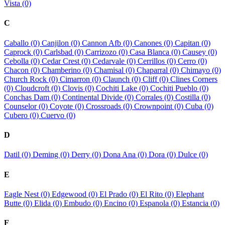
Vista (0)
C
Caballo (0)
Canjilon (0)
Cannon Afb (0)
Canones (0)
Capitan (0)
Caprock (0)
Carlsbad (0)
Carrizozo (0)
Casa Blanca (0)
Causey (0)
Cebolla (0)
Cedar Crest (0)
Cedarvale (0)
Cerrillos (0)
Cerro (0)
Chacon (0)
Chamberino (0)
Chamisal (0)
Chaparral (0)
Chimayo (0)
Church Rock (0)
Cimarron (0)
Claunch (0)
Cliff (0)
Clines Corners
(0)
Cloudcroft (0)
Clovis (0)
Cochiti Lake (0)
Cochiti Pueblo (0)
Conchas Dam (0)
Continental Divide (0)
Corrales (0)
Costilla (0)
Counselor (0)
Coyote (0)
Crossroads (0)
Crownpoint (0)
Cuba (0)
Cubero (0)
Cuervo (0)
D
Datil (0)
Deming (0)
Derry (0)
Dona Ana (0)
Dora (0)
Dulce (0)
E
Eagle Nest (0)
Edgewood (0)
El Prado (0)
El Rito (0)
Elephant
Butte (0)
Elida (0)
Embudo (0)
Encino (0)
Espanola (0)
Estancia (0)
F