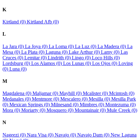
K
Kirtland (0)
Kirtland Afb (0)
L
La Jara (0)
La Joya (0)
La Loma (0)
La Luz (0)
La Madera (0)
La
Mesa (0)
La Plata (0)
Laguna (0)
Lake Arthur (0)
Lamy (0)
Las
Cruces (0)
Lemitar (0)
Lindrith (0)
Lingo (0)
Loco Hills (0)
Lordsburg (0)
Los Alamos (0)
Los Lunas (0)
Los Ojos (0)
Loving
(0)
Luna (0)
M
Magdalena (0)
Maljamar (0)
Mayhill (0)
Mcalister (0)
Mcintosh (0)
Medanales (0)
Mentmore (0)
Mescalero (0)
Mesilla (0)
Mesilla Park
(0)
Mexican Springs (0)
Milnesand (0)
Mimbres (0)
Montezuma (0)
Mora (0)
Moriarty (0)
Mosquero (0)
Mountainair (0)
Mule Creek (0)
N
Nageezi (0)
Nara Visa (0)
Navajo (0)
Navajo Dam (0)
New Laguna