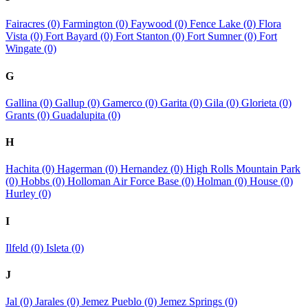
Fairacres (0)
Farmington (0)
Faywood (0)
Fence Lake (0)
Flora
Vista (0)
Fort Bayard (0)
Fort Stanton (0)
Fort Sumner (0)
Fort
Wingate (0)
G
Gallina (0)
Gallup (0)
Gamerco (0)
Garita (0)
Gila (0)
Glorieta (0)
Grants (0)
Guadalupita (0)
H
Hachita (0)
Hagerman (0)
Hernandez (0)
High Rolls Mountain Park
(0)
Hobbs (0)
Holloman Air Force Base (0)
Holman (0)
House (0)
Hurley (0)
I
Ilfeld (0)
Isleta (0)
J
Jal (0)
Jarales (0)
Jemez Pueblo (0)
Jemez Springs (0)