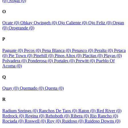
(0)
Nogal (0)
O
Ocate (0)
Ohkay Owingeh (0)
Ojo Caliente (0)
Ojo Feliz (0)
Organ
(0)
Orogrande (0)
P
Paguate (0)
Pecos (0)
Pena Blanca (0)
Penasco (0)
Peralta (0)
Petaca
(0)
Pie Town (0)
Pinehill (0)
Pinos Altos (0)
Placitas (0)
Playas (0)
Polvadera (0)
Ponderosa (0)
Portales (0)
Prewitt (0)
Pueblo Of
Acoma (0)
Q
Quay (0)
Quemado (0)
Questa (0)
R
Radium Springs (0)
Ranchos De Taos (0)
Raton (0)
Red River (0)
Redrock (0)
Regina (0)
Rehoboth (0)
Ribera (0)
Rio Rancho (0)
Rociada (0)
Roswell (0)
Roy (0)
Ruidoso (0)
Ruidoso Downs (0)