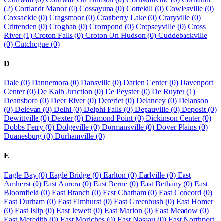
(2)
Cortlandt Manor (0)
Cossayuna (0)
Cottekill (0)
Cowlesville (0)
Coxsackie (0)
Cragsmoor (0)
Cranberry Lake (0)
Craryville (0)
Crittenden (0)
Croghan (0)
Crompond (0)
Cropseyville (0)
Cross
River (1)
Croton Falls (0)
Croton On Hudson (0)
Cuddebackville
(0)
Cutchogue (0)
D
Dale (0)
Dannemora (0)
Dansville (0)
Darien Center (0)
Davenport
Center (0)
De Kalb Junction (0)
De Peyster (0)
De Ruyter (1)
Deansboro (0)
Deer River (0)
Deferiet (0)
Delancey (0)
Delanson
(0)
Delevan (0)
Delhi (0)
Delphi Falls (0)
Depauville (0)
Deposit (0)
Dewittville (0)
Dexter (0)
Diamond Point (0)
Dickinson Center (0)
Dobbs Ferry (0)
Dolgeville (0)
Dormansville (0)
Dover Plains (0)
Duanesburg (0)
Durhamville (0)
E
Eagle Bay (0)
Eagle Bridge (0)
Earlton (0)
Earlville (0)
East
Amherst (0)
East Aurora (0)
East Berne (0)
East Bethany (0)
East
Bloomfield (0)
East Branch (0)
East Chatham (0)
East Concord (0)
East Durham (0)
East Elmhurst (0)
East Greenbush (0)
East Homer
(0)
East Islip (0)
East Jewett (0)
East Marion (0)
East Meadow (0)
East Meredith (0)
East Moriches (0)
East Nassau (0)
East Northport