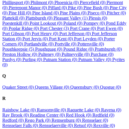
Phillipsport (0)
Philmont (0)
Phoenicia (0)
Piercefield (0)
Piermont
(0)
Pierrepont Manor (0)
Piffard (0)
Pike (0)
Pine Bush (0)
Pine City
(0)
Pine Hill (0)
Pine Island (0)
Pine Plains (0)
Piseco (0)
Pitcher (0)
Plattekill (0)
Plattsburgh (0)
Pleasant Valley (1)
Plessis (0)
Poestenkill (0)
Point Lookout (0)
Poland (0)
Pompey (0)
Pond Eddy
(0)
Poplar Ridge (0)
Port Chester (3)
Port Crane (0)
Port Ewen (0)
Port Gibson (0)
Port Henry (0)
Port Jefferson (0)
Port Jefferson
Station (0)
Port Jervis (0)
Port Kent (0)
Port Leyden (0)
Porter
Corners (0)
Portlandville (0)
Portville (0)
Pottersville (0)
Poughkeepsie (5)
Poughquag (0)
Pound Ridge (0)
Prattsburgh (0)
Preston Hollow (0)
Pulteney (0)
Pultneyville (0)
Purchase (0)
Purdys (0)
Purling (0)
Putnam Station (0)
Putnam Valley (0)
Pyrites
(0)
Q
Quaker Street (0)
Queens Village (0)
Queensbury (0)
Quogue (0)
R
Rainbow Lake (0)
Ransomville (0)
Raquette Lake (0)
Ravena (0)
Ray Brook (0)
Reading Center (0)
Red Hook (0)
Redfield (0)
Redford (0)
Rego Park (0)
Remsenburg (0)
Rensselaer (0)
Rensselaer Falls (0)
Rensselaerville (0)
Retsof (0)
Rexville (0)