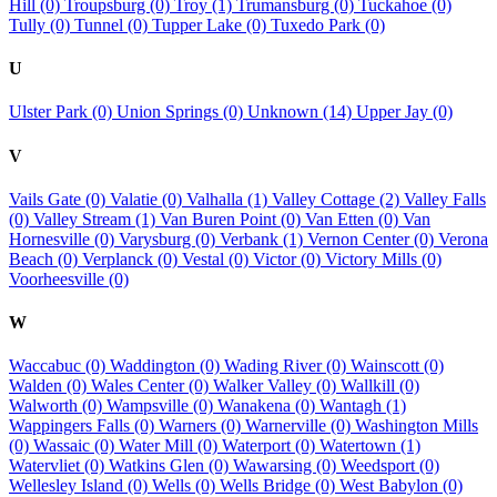
Hill (0)
Troupsburg (0)
Troy (1)
Trumansburg (0)
Tuckahoe (0)
Tully (0)
Tunnel (0)
Tupper Lake (0)
Tuxedo Park (0)
U
Ulster Park (0)
Union Springs (0)
Unknown (14)
Upper Jay (0)
V
Vails Gate (0)
Valatie (0)
Valhalla (1)
Valley Cottage (2)
Valley Falls
(0)
Valley Stream (1)
Van Buren Point (0)
Van Etten (0)
Van
Hornesville (0)
Varysburg (0)
Verbank (1)
Vernon Center (0)
Verona
Beach (0)
Verplanck (0)
Vestal (0)
Victor (0)
Victory Mills (0)
Voorheesville (0)
W
Waccabuc (0)
Waddington (0)
Wading River (0)
Wainscott (0)
Walden (0)
Wales Center (0)
Walker Valley (0)
Wallkill (0)
Walworth (0)
Wampsville (0)
Wanakena (0)
Wantagh (1)
Wappingers Falls (0)
Warners (0)
Warnerville (0)
Washington Mills
(0)
Wassaic (0)
Water Mill (0)
Waterport (0)
Watertown (1)
Watervliet (0)
Watkins Glen (0)
Wawarsing (0)
Weedsport (0)
Wellesley Island (0)
Wells (0)
Wells Bridge (0)
West Babylon (0)