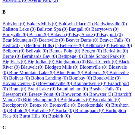
Austerlitz (0)
Averill Park (2)
B
Babylon (0)
Bakers Mills (0)
Baldwin Place (1)
Baldwinsville (0)
Ballston Lake (0)
Ballston Spa (0)
Bangall (0)
Barrytown (0)
Barryville (0)
Basom (0)
Batavia (0)
Bay Shore (0)
Bayport (0)
Bear Mountain (0)
Bearsville (0)
Beaver Dams (0)
Beaver Falls (0)
Bedford (1)
Bedford Hills (1)
Bellerose (0)
Bellmore (0)
Bellona (0)
Bellport (0)
Bellvale (0)
Bemus Point (0)
Bergen (0)
Berkshire (0)
Berne (0)
Bernhards Bay (0)
Bethpage (0)
Bible School Park (0)
Big Flats (0)
Big Indian (0)
Binghamton (0)
Black Creek (0)
Black
River (0)
Blauvelt (0)
Blodgett Mills (0)
Bloomville (0)
Blossvale
(0)
Blue Mountain Lake (0)
Blue Point (0)
Bohemia (0)
Boiceville
(0)
Bolivar (0)
Bolton Landing (0)
Bombay (0)
Bouckville (0)
Bovina Center (0)
Bowmansville (0)
Brainardsville (0)
Branchport
(0)
Brant (0)
Brant Lake (0)
Brantingham (0)
Brasher Falls (0)
Breesport (0)
Breezy Point (0)
Brewerton (0)
Brewster (3)
Briarcliff
Manor (0)
Bridgehampton (0)
Brightwaters (0)
Broadalbin (0)
Brockport (0)
Bronx (0)
Bronxville (0)
Brooktondale (0)
Brushton
(0)
Buffalo (0)
Bullville (0)
Burke (0)
Burlingham (0)
Burlington
Flats (0)
Burnt Hills (0)
Buskirk (0)
C