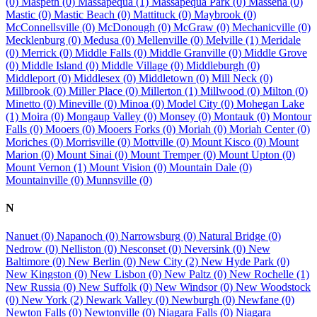
(0)
Maspeth (0)
Massapequa (1)
Massapequa Park (0)
Massena (0)
Mastic (0)
Mastic Beach (0)
Mattituck (0)
Maybrook (0)
McConnellsville (0)
McDonough (0)
McGraw (0)
Mechanicville (0)
Mecklenburg (0)
Medusa (0)
Mellenville (0)
Melville (1)
Meridale
(0)
Merrick (0)
Middle Falls (0)
Middle Granville (0)
Middle Grove
(0)
Middle Island (0)
Middle Village (0)
Middleburgh (0)
Middleport (0)
Middlesex (0)
Middletown (0)
Mill Neck (0)
Millbrook (0)
Miller Place (0)
Millerton (1)
Millwood (0)
Milton (0)
Minetto (0)
Mineville (0)
Minoa (0)
Model City (0)
Mohegan Lake
(1)
Moira (0)
Mongaup Valley (0)
Monsey (0)
Montauk (0)
Montour
Falls (0)
Mooers (0)
Mooers Forks (0)
Moriah (0)
Moriah Center (0)
Moriches (0)
Morrisville (0)
Mottville (0)
Mount Kisco (0)
Mount
Marion (0)
Mount Sinai (0)
Mount Tremper (0)
Mount Upton (0)
Mount Vernon (1)
Mount Vision (0)
Mountain Dale (0)
Mountainville (0)
Munnsville (0)
N
Nanuet (0)
Napanoch (0)
Narrowsburg (0)
Natural Bridge (0)
Nedrow (0)
Nelliston (0)
Nesconset (0)
Neversink (0)
New
Baltimore (0)
New Berlin (0)
New City (2)
New Hyde Park (0)
New Kingston (0)
New Lisbon (0)
New Paltz (0)
New Rochelle (1)
New Russia (0)
New Suffolk (0)
New Windsor (0)
New Woodstock
(0)
New York (2)
Newark Valley (0)
Newburgh (0)
Newfane (0)
Newton Falls (0)
Newtonville (0)
Niagara Falls (0)
Niagara