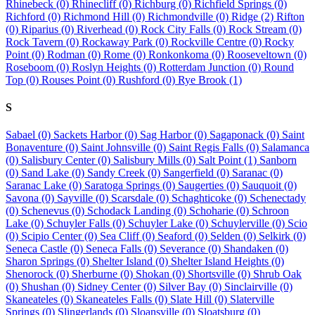
Rhinebeck (0)
Rhinecliff (0)
Richburg (0)
Richfield Springs (0)
Richford (0)
Richmond Hill (0)
Richmondville (0)
Ridge (2)
Rifton
(0)
Riparius (0)
Riverhead (0)
Rock City Falls (0)
Rock Stream (0)
Rock Tavern (0)
Rockaway Park (0)
Rockville Centre (0)
Rocky
Point (0)
Rodman (0)
Rome (0)
Ronkonkoma (0)
Rooseveltown (0)
Roseboom (0)
Roslyn Heights (0)
Rotterdam Junction (0)
Round
Top (0)
Rouses Point (0)
Rushford (0)
Rye Brook (1)
S
Sabael (0)
Sackets Harbor (0)
Sag Harbor (0)
Sagaponack (0)
Saint
Bonaventure (0)
Saint Johnsville (0)
Saint Regis Falls (0)
Salamanca
(0)
Salisbury Center (0)
Salisbury Mills (0)
Salt Point (1)
Sanborn
(0)
Sand Lake (0)
Sandy Creek (0)
Sangerfield (0)
Saranac (0)
Saranac Lake (0)
Saratoga Springs (0)
Saugerties (0)
Sauquoit (0)
Savona (0)
Sayville (0)
Scarsdale (0)
Schaghticoke (0)
Schenectady
(0)
Schenevus (0)
Schodack Landing (0)
Schoharie (0)
Schroon
Lake (0)
Schuyler Falls (0)
Schuyler Lake (0)
Schuylerville (0)
Scio
(0)
Scipio Center (0)
Sea Cliff (0)
Seaford (0)
Selden (0)
Selkirk (0)
Seneca Castle (0)
Seneca Falls (0)
Severance (0)
Shandaken (0)
Sharon Springs (0)
Shelter Island (0)
Shelter Island Heights (0)
Shenorock (0)
Sherburne (0)
Shokan (0)
Shortsville (0)
Shrub Oak
(0)
Shushan (0)
Sidney Center (0)
Silver Bay (0)
Sinclairville (0)
Skaneateles (0)
Skaneateles Falls (0)
Slate Hill (0)
Slaterville
Springs (0)
Slingerlands (0)
Sloansville (0)
Sloatsburg (0)