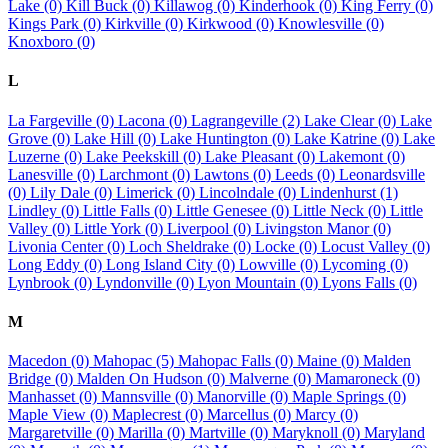
Lake (0)
Kill Buck (0)
Killawog (0)
Kinderhook (0)
King Ferry (0)
Kings Park (0)
Kirkville (0)
Kirkwood (0)
Knowlesville (0)
Knoxboro (0)
L
La Fargeville (0)
Lacona (0)
Lagrangeville (2)
Lake Clear (0)
Lake
Grove (0)
Lake Hill (0)
Lake Huntington (0)
Lake Katrine (0)
Lake
Luzerne (0)
Lake Peekskill (0)
Lake Pleasant (0)
Lakemont (0)
Lanesville (0)
Larchmont (0)
Lawtons (0)
Leeds (0)
Leonardsville
(0)
Lily Dale (0)
Limerick (0)
Lincolndale (0)
Lindenhurst (1)
Lindley (0)
Little Falls (0)
Little Genesee (0)
Little Neck (0)
Little
Valley (0)
Little York (0)
Liverpool (0)
Livingston Manor (0)
Livonia Center (0)
Loch Sheldrake (0)
Locke (0)
Locust Valley (0)
Long Eddy (0)
Long Island City (0)
Lowville (0)
Lycoming (0)
Lynbrook (0)
Lyndonville (0)
Lyon Mountain (0)
Lyons Falls (0)
M
Macedon (0)
Mahopac (5)
Mahopac Falls (0)
Maine (0)
Malden
Bridge (0)
Malden On Hudson (0)
Malverne (0)
Mamaroneck (0)
Manhasset (0)
Mannsville (0)
Manorville (0)
Maple Springs (0)
Maple View (0)
Maplecrest (0)
Marcellus (0)
Marcy (0)
Margaretville (0)
Marilla (0)
Martville (0)
Maryknoll (0)
Maryland