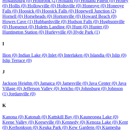
Hogansburg (0)
Holbrook (2)
Holland (0)
Holland Patent (0)
Holley
(0)
Hollis (0)
Hollowville (0)
Holtsville (0)
Honeoye (0)
Honeoye
Falls (0)
Hoosick (0)
Hoosick Falls (0)
Hopewell Junction (2)
Hornell (0)
Horseheads (0)
Hortonville (0)
Howard Beach (0)
Howes Cave (1)
Hubbardsville (0)
Hudson Falls (0)
Hughsonville
(0)
Huguenot (0)
Huletts Landing (0)
Hunt (0)
Hunter (0)
Huntington Station (0)
Hurleyville (0)
Hyde Park (1)
I
Ilion (0)
Indian Lake (0)
Inlet (0)
Interlaken (0)
Islandia (0)
Islip (0)
Islip Terrace (0)
J
Jackson Heights (0)
Jamaica (0)
Jamesville (0)
Java Center (0)
Java
Village (0)
Jefferson Valley (0)
Jericho (0)
Johnsburg (0)
Johnson
(1)
Jordanville (0)
K
Kanona (0)
Katonah (0)
Kattskill Bay (0)
Kauneonga Lake (0)
Keene Valley (0)
Keeseville (0)
Kennedy (0)
Kenoza Lake (0)
Kent
(0)
Kerhonkson (0)
Keuka Park (0)
Kew Gardens (0)
Kiamesha