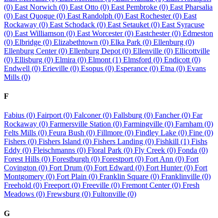
(0)
East Norwich (0)
East Otto (0)
East Pembroke (0)
East Pharsalia
(0)
East Quogue (0)
East Randolph (0)
East Rochester (0)
East
Rockaway (0)
East Schodack (0)
East Setauket (0)
East Syracuse
(0)
East Williamson (0)
East Worcester (0)
Eastchester (0)
Edmeston
(0)
Elbridge (0)
Elizabethtown (0)
Elka Park (0)
Ellenburg (0)
Ellenburg Center (0)
Ellenburg Depot (0)
Ellenville (0)
Ellicottville
(0)
Ellisburg (0)
Elmira (0)
Elmont (1)
Elmsford (0)
Endicott (0)
Endwell (0)
Erieville (0)
Esopus (0)
Esperance (0)
Etna (0)
Evans
Mills (0)
F
Fabius (0)
Fairport (0)
Falconer (0)
Fallsburg (0)
Fancher (0)
Far
Rockaway (0)
Farmersville Station (0)
Farmingville (0)
Farnham (0)
Felts Mills (0)
Feura Bush (0)
Fillmore (0)
Findley Lake (0)
Fine (0)
Fishers (0)
Fishers Island (0)
Fishers Landing (0)
Fishkill (1)
Fishs
Eddy (0)
Fleischmanns (0)
Floral Park (0)
Fly Creek (0)
Fonda (0)
Forest Hills (0)
Forestburgh (0)
Forestport (0)
Fort Ann (0)
Fort
Covington (0)
Fort Drum (0)
Fort Edward (0)
Fort Hunter (0)
Fort
Montgomery (0)
Fort Plain (0)
Franklin Square (0)
Franklinville (0)
Freehold (0)
Freeport (0)
Freeville (0)
Fremont Center (0)
Fresh
Meadows (0)
Frewsburg (0)
Fultonville (0)
G