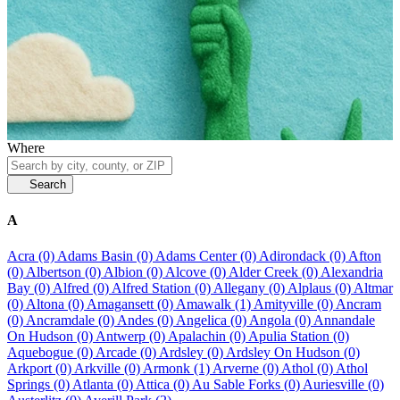
Where
Search
A
Acra (0)
Adams Basin (0)
Adams Center (0)
Adirondack (0)
Afton
(0)
Albertson (0)
Albion (0)
Alcove (0)
Alder Creek (0)
Alexandria
Bay (0)
Alfred (0)
Alfred Station (0)
Allegany (0)
Alplaus (0)
Altmar
(0)
Altona (0)
Amagansett (0)
Amawalk (1)
Amityville (0)
Ancram
(0)
Ancramdale (0)
Andes (0)
Angelica (0)
Angola (0)
Annandale
On Hudson (0)
Antwerp (0)
Apalachin (0)
Apulia Station (0)
Aquebogue (0)
Arcade (0)
Ardsley (0)
Ardsley On Hudson (0)
Arkport (0)
Arkville (0)
Armonk (1)
Arverne (0)
Athol (0)
Athol
Springs (0)
Atlanta (0)
Attica (0)
Au Sable Forks (0)
Auriesville (0)