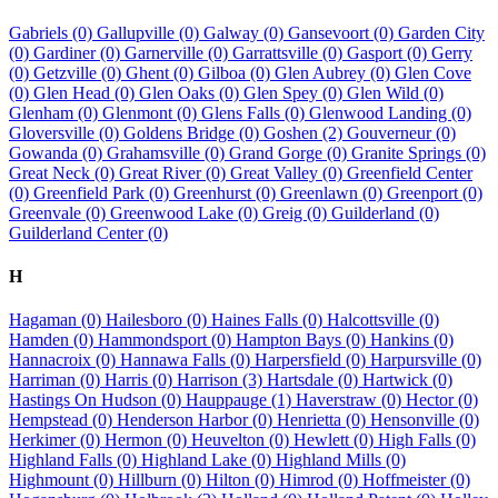
Gabriels (0)
Gallupville (0)
Galway (0)
Gansevoort (0)
Garden City
(0)
Gardiner (0)
Garnerville (0)
Garrattsville (0)
Gasport (0)
Gerry
(0)
Getzville (0)
Ghent (0)
Gilboa (0)
Glen Aubrey (0)
Glen Cove
(0)
Glen Head (0)
Glen Oaks (0)
Glen Spey (0)
Glen Wild (0)
Glenham (0)
Glenmont (0)
Glens Falls (0)
Glenwood Landing (0)
Gloversville (0)
Goldens Bridge (0)
Goshen (2)
Gouverneur (0)
Gowanda (0)
Grahamsville (0)
Grand Gorge (0)
Granite Springs (0)
Great Neck (0)
Great River (0)
Great Valley (0)
Greenfield Center
(0)
Greenfield Park (0)
Greenhurst (0)
Greenlawn (0)
Greenport (0)
Greenvale (0)
Greenwood Lake (0)
Greig (0)
Guilderland (0)
Guilderland Center (0)
H
Hagaman (0)
Hailesboro (0)
Haines Falls (0)
Halcottsville (0)
Hamden (0)
Hammondsport (0)
Hampton Bays (0)
Hankins (0)
Hannacroix (0)
Hannawa Falls (0)
Harpersfield (0)
Harpursville (0)
Harriman (0)
Harris (0)
Harrison (3)
Hartsdale (0)
Hartwick (0)
Hastings On Hudson (0)
Hauppauge (1)
Haverstraw (0)
Hector (0)
Hempstead (0)
Henderson Harbor (0)
Henrietta (0)
Hensonville (0)
Herkimer (0)
Hermon (0)
Heuvelton (0)
Hewlett (0)
High Falls (0)
Highland Falls (0)
Highland Lake (0)
Highland Mills (0)
Highmount (0)
Hillburn (0)
Hilton (0)
Himrod (0)
Hoffmeister (0)