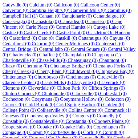
Cadyville (0)
Calcium (0)
Callicoon (0)
Callicoon Center (0)
Calverton (0)
Cambria Heights (0)
Cameron Mills (0)
Camillus (0)
Campbell Hall (1)
Canaan (0)
Canajoharie (0)
Canandaigua (0)
Canaseraga (0)
Canastota (0)
Caneadea (0)
Canisteo (0)
Cape
Vincent (0)
Carle Place (0)
Carmel Hamlet (4)
Caroga Lake (0)
Castile (0)
Castle Creek (0)
Castle Point (0)
Castleton On Hudson
(0)
Castorland (0)
Cato (0)
Catskill (0)
Cattaraugus (0)
Cayuta (0)
Cedarhurst (0)
Celoron (0)
Center Moriches (0)
Centereach (0)
Central Bridge (0)
Central Islip (0)
Central Square (0)
Central Valley
(0)
Chadwicks (0)
Chaffee (0)
Champlain (0)
Chappaqua (1)
Charlotteville (0)
Chase Mills (0)
Chateaugay (0)
Chaumont (0)
Chazy (0)
Chemung (0)
Chenango Bridge (0)
Chenango Forks (0)
Cherry Creek (0)
Cherry Plain (0)
Childwold (0)
Chippewa Bay (0)
Chittenango (0)
Churubusco (0)
Cincinnatus (0)
Circleville (0)
Clarence Center (0)
Clark Mills (0)
Claryville (0)
Claverack (0)
Clemons (0)
Cleverdale (0)
Clifton Park (0)
Clifton Springs (0)
Clinton Corners (0)
Clintondale (0)
Clockville (0)
Cobleskill (0)
Cochecton (0)
Coeymans (0)
Coeymans Hollow (0)
Cohocton (0)
Cohoes (0)
Cold Brook (0)
Cold Spring Harbor (0)
Colden (0)
College Point (0)
Colliersville (0)
Collins Center (0)
Commack (1)
Conesus (0)
Conewango Valley (0)
Congers (0)
Connelly (0)
Constable (0)
Constableville (0)
Constantia (0)
Coopers Plains (0)
Cooperstown (0)
Copake (0)
Copake Falls (0)
Copenhagen (0)
Copiague (0)
Coram (0)
Corbettsville (0)
Corfu (0)
Corinth (0)
Cornwall (0)
Cornwall On Hudson (0)
Cornwallville (0)
Cortlandt