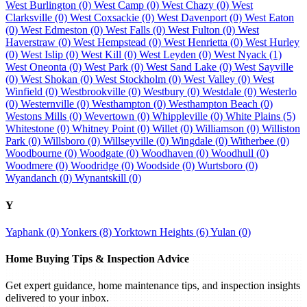
West Burlington (0)
West Camp (0)
West Chazy (0)
West
Clarksville (0)
West Coxsackie (0)
West Davenport (0)
West Eaton
(0)
West Edmeston (0)
West Falls (0)
West Fulton (0)
West
Haverstraw (0)
West Hempstead (0)
West Henrietta (0)
West Hurley
(0)
West Islip (0)
West Kill (0)
West Leyden (0)
West Nyack (1)
West Oneonta (0)
West Park (0)
West Sand Lake (0)
West Sayville
(0)
West Shokan (0)
West Stockholm (0)
West Valley (0)
West
Winfield (0)
Westbrookville (0)
Westbury (0)
Westdale (0)
Westerlo
(0)
Westernville (0)
Westhampton (0)
Westhampton Beach (0)
Westons Mills (0)
Wevertown (0)
Whippleville (0)
White Plains (5)
Whitestone (0)
Whitney Point (0)
Willet (0)
Williamson (0)
Williston
Park (0)
Willsboro (0)
Willseyville (0)
Wingdale (0)
Witherbee (0)
Woodbourne (0)
Woodgate (0)
Woodhaven (0)
Woodhull (0)
Woodmere (0)
Woodridge (0)
Woodside (0)
Wurtsboro (0)
Wyandanch (0)
Wynantskill (0)
Y
Yaphank (0)
Yonkers (8)
Yorktown Heights (6)
Yulan (0)
Home Buying Tips & Inspection Advice
Get expert guidance, home maintenance tips, and inspection insights
delivered to your inbox.