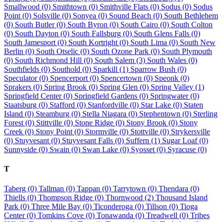
Smallwood (0)
Smithtown (0)
Smithville Flats (0)
Sodus (0)
Sodus
Point (0)
Solsville (0)
Sonyea (0)
Sound Beach (0)
South Bethlehem
(0)
South Butler (0)
South Byron (0)
South Cairo (0)
South Colton
(0)
South Dayton (0)
South Fallsburg (0)
South Glens Falls (0)
South Jamesport (0)
South Kortright (0)
South Lima (0)
South New
Berlin (0)
South Otselic (0)
South Ozone Park (0)
South Plymouth
(0)
South Richmond Hill (0)
South Salem (3)
South Wales (0)
Southfields (0)
Southold (0)
Sparkill (1)
Sparrow Bush (0)
Speculator (0)
Spencerport (0)
Spencertown (0)
Speonk (0)
Sprakers (0)
Spring Brook (0)
Spring Glen (0)
Spring Valley (1)
Springfield Center (0)
Springfield Gardens (0)
Springwater (0)
Staatsburg (0)
Stafford (0)
Stanfordville (0)
Star Lake (0)
Staten
Island (0)
Steamburg (0)
Stella Niagara (0)
Stephentown (0)
Sterling
Forest (0)
Stittville (0)
Stone Ridge (0)
Stony Brook (0)
Stony
Creek (0)
Stony Point (0)
Stormville (0)
Stottville (0)
Strykersville
(0)
Stuyvesant (0)
Stuyvesant Falls (0)
Suffern (1)
Sugar Loaf (0)
Sunnyside (0)
Swain (0)
Swan Lake (0)
Syosset (0)
Syracuse (0)
T
Taberg (0)
Tallman (0)
Tappan (0)
Tarrytown (0)
Thendara (0)
Thiells (0)
Thompson Ridge (0)
Thornwood (2)
Thousand Island
Park (0)
Three Mile Bay (0)
Ticonderoga (0)
Tillson (0)
Tioga
Center (0)
Tomkins Cove (0)
Tonawanda (0)
Treadwell (0)
Tribes