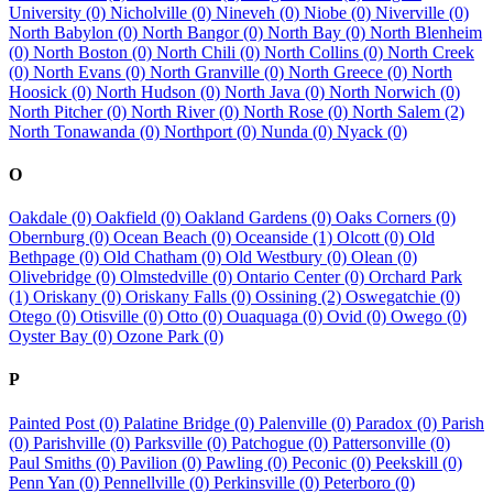
University (0)
Nicholville (0)
Nineveh (0)
Niobe (0)
Niverville (0)
North Babylon (0)
North Bangor (0)
North Bay (0)
North Blenheim
(0)
North Boston (0)
North Chili (0)
North Collins (0)
North Creek
(0)
North Evans (0)
North Granville (0)
North Greece (0)
North
Hoosick (0)
North Hudson (0)
North Java (0)
North Norwich (0)
North Pitcher (0)
North River (0)
North Rose (0)
North Salem (2)
North Tonawanda (0)
Northport (0)
Nunda (0)
Nyack (0)
O
Oakdale (0)
Oakfield (0)
Oakland Gardens (0)
Oaks Corners (0)
Obernburg (0)
Ocean Beach (0)
Oceanside (1)
Olcott (0)
Old
Bethpage (0)
Old Chatham (0)
Old Westbury (0)
Olean (0)
Olivebridge (0)
Olmstedville (0)
Ontario Center (0)
Orchard Park
(1)
Oriskany (0)
Oriskany Falls (0)
Ossining (2)
Oswegatchie (0)
Otego (0)
Otisville (0)
Otto (0)
Ouaquaga (0)
Ovid (0)
Owego (0)
Oyster Bay (0)
Ozone Park (0)
P
Painted Post (0)
Palatine Bridge (0)
Palenville (0)
Paradox (0)
Parish
(0)
Parishville (0)
Parksville (0)
Patchogue (0)
Pattersonville (0)
Paul Smiths (0)
Pavilion (0)
Pawling (0)
Peconic (0)
Peekskill (0)
Penn Yan (0)
Pennellville (0)
Perkinsville (0)
Peterboro (0)